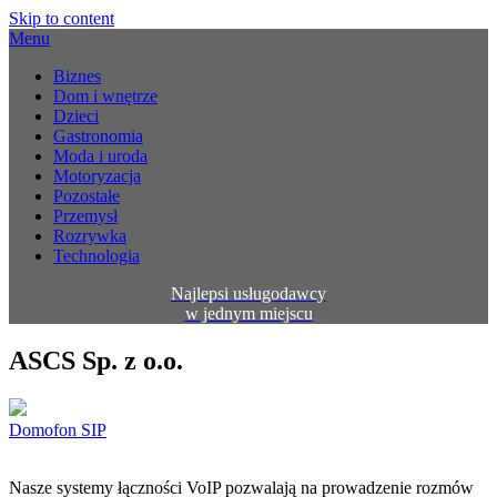
Skip to content
Menu
Biznes
Dom i wnętrze
Dzieci
Gastronomia
Moda i uroda
Motoryzacja
Pozostałe
Przemysł
Rozrywka
Technologia
Najlepsi usługodawcy
w jednym miejscu
ASCS Sp. z o.o.
Domofon SIP
Nasze systemy łączności VoIP pozwalają na prowadzenie rozmów