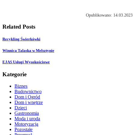
Opublikowano: 14.03.2023
Related Posts
Recykling Świerkówki
Winnica Talaska w Melsztynie
EJAS Usługi Wysokościowe
Kategorie
Biznes
Budownictwo
Dom i Ogród
Dom i wnętrze
Dzieci
Gastronomia
Moda i uroda
Motoryzacja
Pozostałe
Przemysł