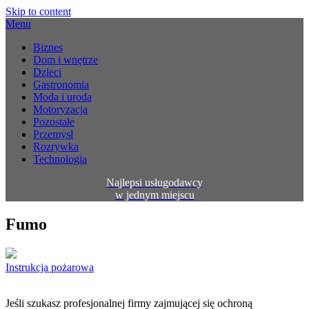
Skip to content
Menu
Biznes
Dom i wnętrze
Dzieci
Gastronomia
Moda i uroda
Motoryzacja
Pozostałe
Przemysł
Rozrywka
Technologia
Najlepsi usługodawcy
w jednym miejscu
Fumo
Instrukcja pożarowa
Jeśli szukasz profesjonalnej firmy zajmującej się ochroną