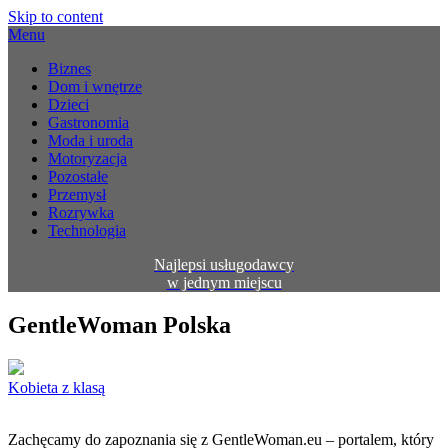
Skip to content
Menu
Biznes
Dom i wnętrze
Dzieci
Gastronomia
Moda i uroda
Motoryzacja
Pozostałe
Przemysł
Rozrywka
Technologia
Najlepsi usługodawcy
w jednym miejscu
GentleWoman Polska
Kobieta z klasą
Zachęcamy do zapoznania się z GentleWoman.eu – portalem, który