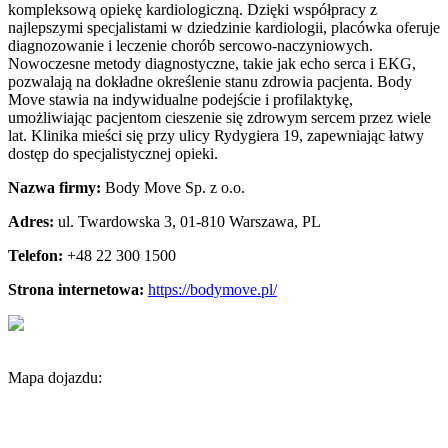
kompleksową opiekę kardiologiczną. Dzięki współpracy z
najlepszymi specjalistami w dziedzinie kardiologii,
placówka oferuje
diagnozowanie i leczenie chorób sercowo-naczyniowych.
Nowoczesne metody diagnostyczne, takie jak echo serca i EKG,
pozwalają na dokładne określenie stanu zdrowia pacjenta. Body
Move stawia na indywidualne podejście i profilaktykę,
umożliwiając pacjentom cieszenie się zdrowym sercem przez wiele
lat. Klinika mieści się przy ulicy Rydygiera 19, zapewniając łatwy
dostęp do specjalistycznej opieki.
Nazwa firmy:
Body Move Sp. z o.o.
Adres:
ul. Twardowska 3
,
01-810 Warszawa
,
PL
Telefon:
+48 22 300 1500
Strona internetowa:
https://bodymove.pl/
Mapa dojazdu: