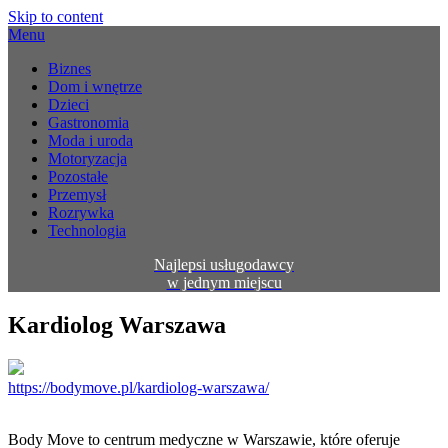
Skip to content
Menu
Biznes
Dom i wnętrze
Dzieci
Gastronomia
Moda i uroda
Motoryzacja
Pozostałe
Przemysł
Rozrywka
Technologia
Najlepsi usługodawcy
w jednym miejscu
Kardiolog Warszawa
https://bodymove.pl/kardiolog-warszawa/
Body Move to centrum medyczne w Warszawie, które oferuje